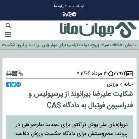
ارتباط با ما
درباره ما
چرا طلا دوباره افزایشی شد؟
گزینه جدایی اوسمار روی میز مدیران پرسپولیس
آیا رئیس جمهور آمریکا قانون را دور می‌زند؟
اخراج رسمی چهره نامدار از پرسپولیس
سازمان اطلاعات سپاه: پروژه دولت ترامپ برای مهار چین، روسیه و اروپا شکست
خورد
۷۷۹۷۴
۳۰ مرداد ۱۴۰۴
۷:۱
خانه
ورزش
شکایت علیرضا بیرانوند از پرسپولیس و
فدراسیون فوتبال به دادگاه CAS
دروازه‌بان ملی‌پوش تراکتور برای تجدید نظرخواهی در
پرونده محرومیتش برای دادگاه حکمیت ورزش دفاعیه