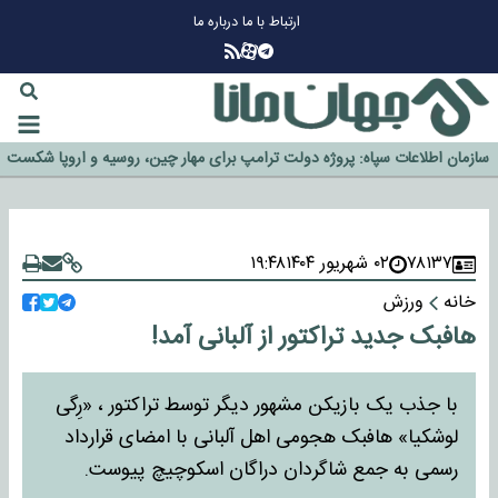
ارتباط با ما
درباره ما
چرا طلا دوباره افزایشی شد؟
گزینه جدایی اوسمار روی میز مدیران پرسپولیس
آیا رئیس جمهور آمریکا قانون را دور می‌زند؟
اخراج رسمی چهره نامدار از پرسپولیس
سازمان اطلاعات سپاه: پروژه دولت ترامپ برای مهار چین، روسیه و اروپا شکست
خورد
۷۸۱۳۷
۰۲ شهریور ۱۴۰۴
۱۹:۴۸
خانه
ورزش
هافبک جدید تراکتور از آلبانی آمد!
با جذب یک بازیکن مشهور دیگر توسط تراکتور ، «رِگی
لوشکیا» هافبک هجومی اهل آلبانی با امضای قرارداد
رسمی به جمع شاگردان دراگان اسکوچیچ پیوست.