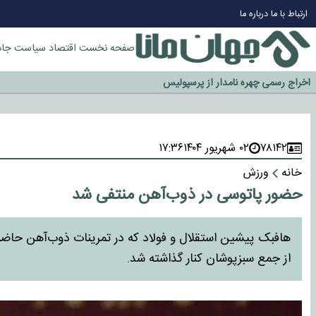
چرا طلا دوباره افزایشی شد؟
ارتباط با ما
درباره ما
گزینه جدایی اوسمار روی میز مدیران پرسپولیس
آیا رئیس جمهور آمریکا قانون را دور می‌زند؟
صفحه نخست
اقتصاد
سیاست
جام
اخراج رسمی چهره نامدار از پرسپولیس
سازمان اطلاعات سپاه: پروژه دولت ترامپ برای مهار چین، روسیه و اروپا شکست 
۷۸۱۴۲
۰۲ شهریور ۱۴۰۴
۱۷:۳۶
خانه
ورزش
حضور پاتوسی در ذوب‌آهن منتفی شد
هافبک پیشین استقلال و فولاد که در تمرینات ذوب‌آهن حاضر ش
از جمع سبزپوشان کنار گذاشته شد.