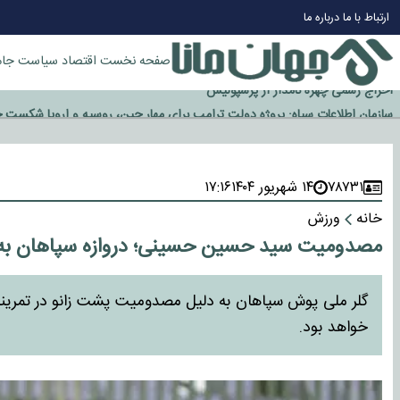
چرا طلا دوباره افزایشی شد؟
ارتباط با ما
درباره ما
گزینه جدایی اوسمار روی میز مدیران پرسپولیس
آیا رئیس جمهور آمریکا قانون را دور می‌زند؟
صفحه نخست
اقتصاد
سیاست
جام
اخراج رسمی چهره نامدار از پرسپولیس
سازمان اطلاعات سپاه: پروژه دولت ترامپ برای مهار چین، روسیه و اروپا شکست 
۷۸۷۳۱
۱۴ شهریور ۱۴۰۴
۱۷:۱۶
خانه
ورزش
مصدومیت سید حسین حسینی؛ دروازه سپاهان به 
گلر ملی پوش سپاهان به دلیل مصدومیت پشت زانو در تمرینا
خواهد بود.