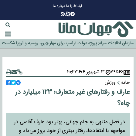
ارتباط با ما
درباره ما
چرا طلا دوباره افزایشی شد؟
گزینه جدایی اوسمار روی میز مدیران پرسپولیس
آیا رئیس جمهور آمریکا قانون را دور می‌زند؟
اخراج رسمی چهره نامدار از پرسپولیس
سازمان اطلاعات سپاه: پروژه دولت ترامپ برای مهار چین، روسیه و اروپا شکست
خورد
۷۹۵۴۶
۳۱ شهریور ۱۴۰۴
۲۰:۲۷
خانه
ورزش
عارف و رفتارهای غیر متعارف؛ ۱۲۳ میلیارد در
چاه؟
در فصلِ منتهی به جام جهانی، بهتر بود عارف آقاسی در
مواجهه با انتقادها، رفتار بهتری از خود بروز می‌داد و