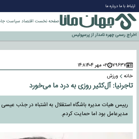
چرا طلا دوباره افزایشی شد؟
ارتباط با ما
درباره ما
گزینه جدایی اوسمار روی میز مدیران پرسپولیس
آیا رئیس جمهور آمریکا قانون را دور می‌زند؟
صفحه نخست
اقتصاد
سیاست
جام
اخراج رسمی چهره نامدار از پرسپولیس
سازمان اطلاعات سپاه: پروژه دولت ترامپ برای مهار چین، روسیه و اروپا شکست 
۷۹۶۳۷
۰۲ مهر ۱۴۰۴
۱۴:۸
خانه
ورزش
تاجرنیا: آل‌کثیر روزی به درد ما می‌خورد
رییس هیات مدیره باشگاه استقلال به اشتباه در جذب عیسی آ
مدیرعامل بود اما حمایت کردم.