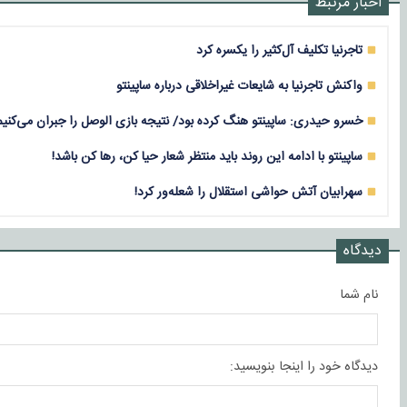
اخبار مرتبط
تاجرنیا تکلیف آل‌کثیر را یکسره کرد
واکنش تاجرنیا به شایعات غیراخلاقی درباره ساپینتو
خسرو حیدری: ساپینتو هنگ کرده بود/ نتیجه بازی الوصل را جبران می‌کنیم
ساپینتو با ادامه این روند باید منتظر شعار حیا کن، رها کن باشد!
سهرابیان آتش حواشی استقلال را شعله‌ور کرد!
دیدگاه
نام شما
دیدگاه خود را اینجا بنویسید: