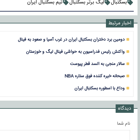
بسکتبال
لیگ برتر بسکتبال
تیم بسکتبال ایران
اخبار مرتبط
دومین برد دختران بسکتبال ایران در غرب آسیا و صعود به فینال
واکنش رئیس فدراسیون به حواشی فینال لیگ و‌ خوزستان
سالار منجی به السد قطر پیوست
صبحانه خیره کننده فوق ستاره NBA
وداع با اسطوره بسکتبال ایران
دیدگاه
نام شما