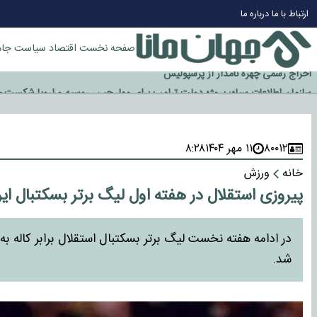
چرا طلا دوباره افزایشی شد؟
ارتباط با ما
درباره ما
گزینه جدایی اوسمار روی میز مدیران پرسپولیس
آیا رئیس جمهور آمریکا قانون را دور می‌زند؟
صفحه نخست
اقتصاد
سیاست
جام
اخراج رسمی چهره نامدار از پرسپولیس
سازمان اطلاعات سپاه: پروژه دولت ترامپ برای مهار چین، روسیه و اروپا شکست 
۸۰۰۱۲
۱۱ مهر ۱۴۰۴
۸:۲۸
خانه
ورزش
پیروزی استقلال در هفته اول لیگ برتر بسکتبال ایر
در ادامه هفته نخست لیگ برتر بسکتبال استقلال برابر کاله 
شد.