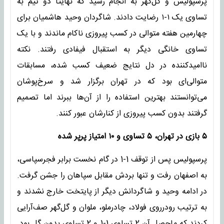
پرسپولیس و گل‌گهر به انجام رسید که نهایتا دو تیم به
تساوی یک ۱-۱ رضایت دادند. شاگردان وحید هاشمیان برای
چهارمین هفته متوالی در کسب پیروزی ناکام ماندند و با یک
تساوی خانگی دیگر به استقبال فیفادی رفتند. نکته
ناامیدکننده در دل نتایج ضعیف کسب شده، مسابقات
متوالی‌ای بود که در تهران برگزار شد و سرخ‌پوشان
می‌توانستند بهترین استفاده را از آن‌ها ببرند اما تصمیم
گرفتند بدون کسب پیروزی از کنارشان عبور کنند.
۵ بازی در تهران، ۵ تساوی و ۱۰ امتیاز پرپر شده
پرسپولیس پس از توقف 1-1 در گام نخست برابر فجرسپاسی،
به اصفهان رفت و تنها بردش مقابل سپاهان را جشن گرفت.
در ادامه وحید و شاگردانش دیگر از پایتخت خارج نشدند و
به ترتیب رودرروی فولاد، چادرملو، ملوان و گل‌گهر صف‌آرایی
کردند که ماحصل آن 2 تساوی 1-1 و 2 تساوی بدون گل بود.