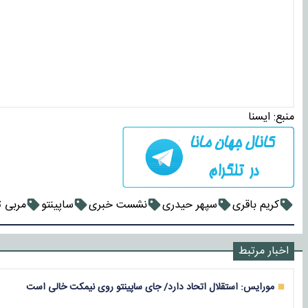
منبع:
ايسنا
کریم باقری
سپهر حیدری
نشست خبری
ساپینتو
مربی ت
اخبار مرتبط
مورایس: استقلال اتحاد دارد/ جای ساپینتو روی نیمکت خالی است