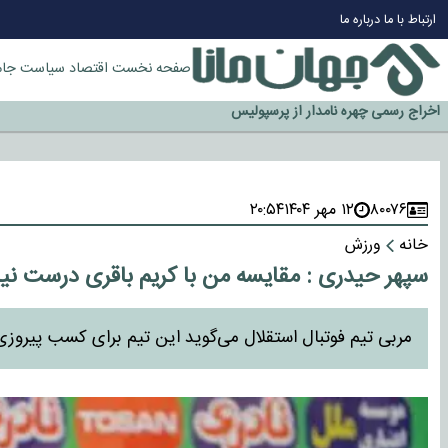
چرا طلا دوباره افزایشی شد؟
ارتباط با ما
درباره ما
گزینه جدایی اوسمار روی میز مدیران پرسپولیس
آیا رئیس جمهور آمریکا قانون را دور می‌زند؟
صفحه نخست
اقتصاد
سیاست
جام
اخراج رسمی چهره نامدار از پرسپولیس
سازمان اطلاعات سپاه: پروژه دولت ترامپ برای مهار چین، روسیه و اروپا شکست 
۸۰۰۷۶
۱۲ مهر ۱۴۰۴
۲۰:۵۴
خانه
ورزش
سپهر حیدری : مقایسه من با کریم باقری درست نیس
مربی تیم فوتبال استقلال می‌گوید این تیم برای کسب پیروزی ن