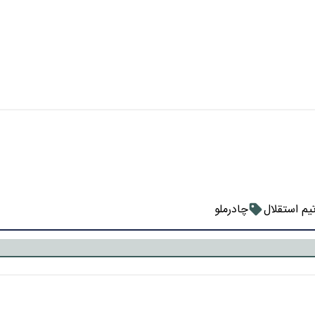
یم استقلال
چادرملو