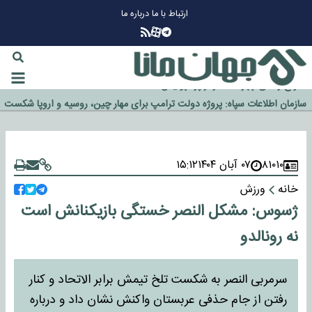
ارتباط با ما
درباره ما
چرا طلا دوباره افزایشی شد؟
گزینه جدایی اوسمار روی میز مدیران پرسپولیس
آیا رئیس جمهور آمریکا قانون را دور می‌زند؟
اخراج رسمی چهره نامدار از پرسپولیس
سازمان اطلاعات سپاه: پروژه دولت ترامپ برای مهار چین، روسیه و اروپا شکست
خورد
۸۱۰۱۰
۰۷ آبان ۱۴۰۴
۱۵:۱۲
خانه
ورزش
ژسوس: مشکل النصر خستگی بازیکنانش است
نه رونالدو
سرمربی النصر به شکست تلخ تیمش برابر الاتحاد و کنار
رفتن از جام حذفی عربستان واکنش نشان داد و درباره