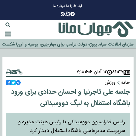
ارتباط با ما
درباره ما
چرا طلا دوباره افزایشی شد؟
گزینه جدایی اوسمار روی میز مدیران پرسپولیس
آیا رئیس جمهور آمریکا قانون را دور می‌زند؟
اخراج رسمی چهره نامدار از پرسپولیس
سازمان اطلاعات سپاه: پروژه دولت ترامپ برای مهار چین، روسیه و اروپا شکست
۸۱۱۳۷
۱۲ آبان ۱۴۰۴
۷:۱۸
خورد
خانه
ورزش
جلسه علی تاجرنیا و احسان حدادی برای ورود
باشگاه استقلال به لیگ دوومیدانی
رئیس فدراسیون دوومیدانی با رئیس هیئت مدیره و
سرپرست مدیرعاملی باشگاه استقلال دیدار کرد.