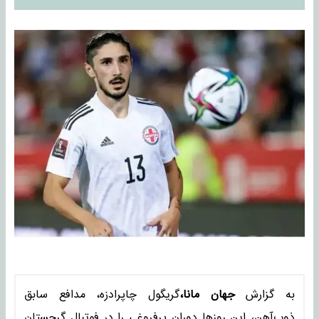
به گزارش
جهان مانا،
گریگول چاپرادزه، مدافع سابق
ذوب‌آهن، این روزها دوران پرفروغی را در فوتبال گرجستان