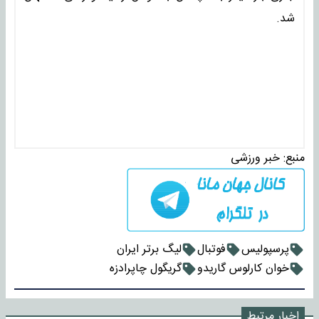
شد.
منبع:
خبر ورزشی
پرسپولیس
فوتبال
لیگ برتر ایران
خوان کارلوس گاریدو
گریگول چاپرادزه
اخبار مرتبط