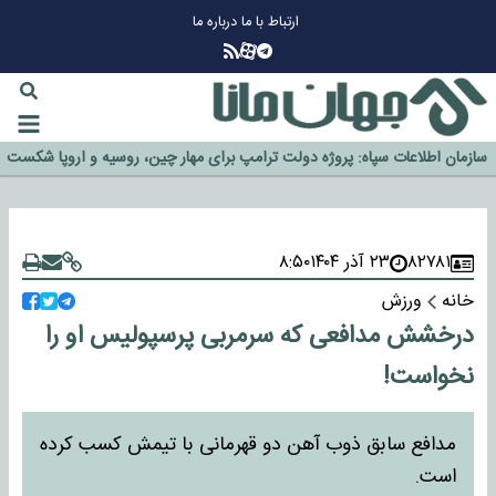
ارتباط با ما
درباره ما
چرا طلا دوباره افزایشی شد؟
گزینه جدایی اوسمار روی میز مدیران پرسپولیس
آیا رئیس جمهور آمریکا قانون را دور می‌زند؟
اخراج رسمی چهره نامدار از پرسپولیس
سازمان اطلاعات سپاه: پروژه دولت ترامپ برای مهار چین، روسیه و اروپا شکست
خورد
۸۲۷۸۱
۲۳ آذر ۱۴۰۴
۸:۵۰
خانه
ورزش
درخشش مدافعی که سرمربی پرسپولیس او را
نخواست!
مدافع سابق ذوب آهن دو قهرمانی با تیمش کسب کرده
است.