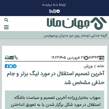
ارتباط با ما
درباره ما
چرا طلا دوباره افزایشی شد؟
گزینه جدایی اوسمار روی میز مدیران پرسپولیس
آیا رئیس جمهور آمریکا قانون را دور می‌زند؟
اخراج رسمی چهره نامدار از پرسپولیس
۸۷۳۶۳
۲۱ فروردین ۱۴۰۵
۱۹:۲۶
سازمان اطلاعات سپاه: پروژه دولت ترامپ برای مهار چین، روسیه و اروپا شکست
خانه
ورزش
خورد
آخرین تصمیم استقلال در مورد لیگ برتر و جام
حذفی مشخص شد
سهراب بختیاری‌زاده آخرین تصمیم و سیاست باشگاه
استقلال در مورد شکل برگزار شدن یا به تعویق انداختن