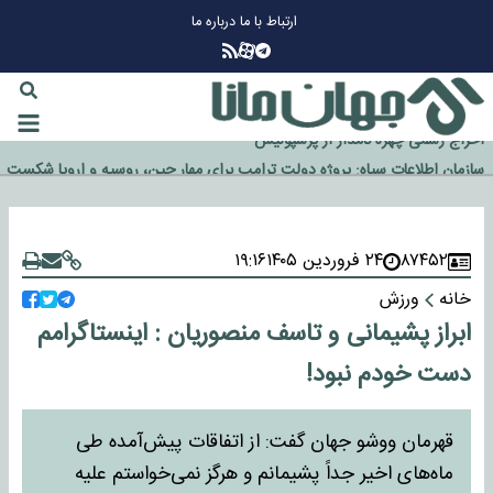
ارتباط با ما
درباره ما
چرا طلا دوباره افزایشی شد؟
گزینه جدایی اوسمار روی میز مدیران پرسپولیس
آیا رئیس جمهور آمریکا قانون را دور می‌زند؟
اخراج رسمی چهره نامدار از پرسپولیس
سازمان اطلاعات سپاه: پروژه دولت ترامپ برای مهار چین، روسیه و اروپا شکست
خورد
۸۷۴۵۲
۲۴ فروردین ۱۴۰۵
۱۹:۱۶
خانه
ورزش
ابراز پشیمانی و تاسف منصوریان : اینستاگرامم
دست خودم نبود!
قهرمان ووشو جهان گفت: از اتفاقات پیش‌آمده طی
ماه‌های اخیر جداً پشیمانم و هرگز نمی‌خواستم علیه