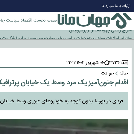
چرا طلا دوباره افزایشی شد؟
ارتباط با ما
درباره ما
گزینه جدایی اوسمار روی میز مدیران پرسپولیس
آیا رئیس جمهور آمریکا قانون را دور می‌زند؟
صفحه نخست
اقتصاد
سیاست
جام
اخراج رسمی چهره نامدار از پرسپولیس
سازمان اطلاعات سپاه: پروژه دولت ترامپ برای مهار چین، روسیه و اروپا شکست 
۳۷۳۶۱
۰۴ شهریور ۱۴۰۲
۲۲:۱۳
خانه
حوادث
اقدام جنون‌آمیز یک مرد وسط یک خیابان پرترافی
فردی در بورسا بدون توجه به خودروهای عبوری وسط خیابان پر