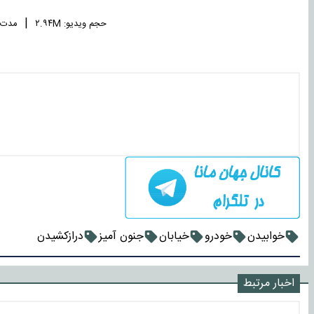
|
حجم ویدیو: ۲.۹۴M
مدت زما
خوابیدن
خودرو
خیابان
جنون آمیز
درازکشیدن
اخبار مرتبط