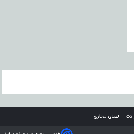
دث
فضای مجازی