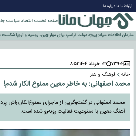
ارتباط با ما
درباره ما
چرا طلا دوباره افزایشی شد؟
گزینه جدایی اوسمار روی میز مدیران پرسپولیس
صفحه نخست
اقتصاد
سیاست
جام
آیا رئیس جمهور آمریکا قانون را دور می‌زند؟
اخراج رسمی چهره نامدار از پرسپولیس
سازمان اطلاعات سپاه: پروژه دولت ترامپ برای مهار چین، روسیه و اروپا شکست 
۷۳۹۰۴
۰۳ خرداد ۱۴۰۴
۸:۵۲
خانه
فرهنگ و هنر
محمد اصفهانی: به خاطر معین ممنوع الکار شدم!
محمد اصفهانی در گفت‌وگویی از ماجرای ممنوع‌الکاری‌اش پرده
آهنگ معین با ممنوعیت فعالیت روبه‌رو شده است.