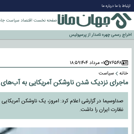
چرا طلا دوباره افزایشی شد؟
ارتباط با ما
درباره ما
گزینه جدایی اوسمار روی میز مدیران پرسپولیس
آیا رئیس جمهور آمریکا قانون را دور می‌زند؟
صفحه نخست
اقتصاد
سیاست
جام
اخراج رسمی چهره نامدار از پرسپولیس
سازمان اطلاعات سپاه: پروژه دولت ترامپ برای مهار چین، روسیه و اروپا شکست 
۷۶۵۴۸
۰۱ مرداد ۱۴۰۴
۱۸:۵۹
خانه
سیاست
ماجرای نزدیک شدن ناوشکن آمریکایی به آب‌های ا
نظارت ایران را داشت.