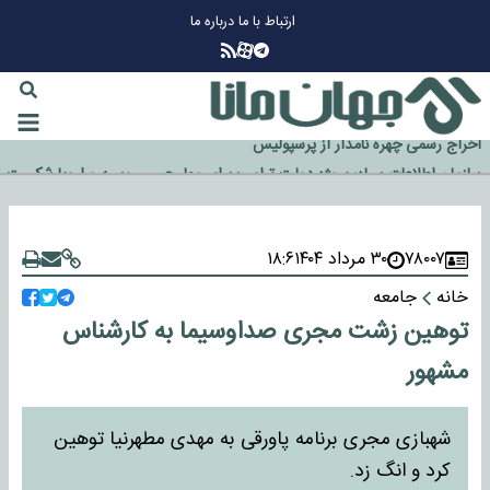
ارتباط با ما
درباره ما
چرا طلا دوباره افزایشی شد؟
گزینه جدایی اوسمار روی میز مدیران پرسپولیس
آیا رئیس جمهور آمریکا قانون را دور می‌زند؟
اخراج رسمی چهره نامدار از پرسپولیس
سازمان اطلاعات سپاه: پروژه دولت ترامپ برای مهار چین، روسیه و اروپا شکست
خورد
۷۸۰۰۷
۳۰ مرداد ۱۴۰۴
۱۸:۶
خانه
جامعه
توهین زشت مجری صداوسیما به کارشناس
مشهور
شهبازی مجری برنامه پاورقی به مهدی مطهرنیا توهین
کرد و انگ زد.