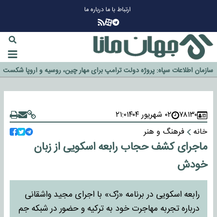
ارتباط با ما
درباره ما
چرا طلا دوباره افزایشی شد؟
گزینه جدایی اوسمار روی میز مدیران پرسپولیس
آیا رئیس جمهور آمریکا قانون را دور می‌زند؟
اخراج رسمی چهره نامدار از پرسپولیس
سازمان اطلاعات سپاه: پروژه دولت ترامپ برای مهار چین، روسیه و اروپا شکست
خورد
۷۸۱۳۰
۰۲ شهریور ۱۴۰۴
۲۱:۰
خانه
فرهنگ و هنر
ماجرای کشف حجاب رابعه اسکویی از زبان
خودش
رابعه اسکویی در برنامه «رُک» با اجرای مجید واشقانی
درباره تجربه مهاجرت خود به ترکیه و حضور در شبکه جم