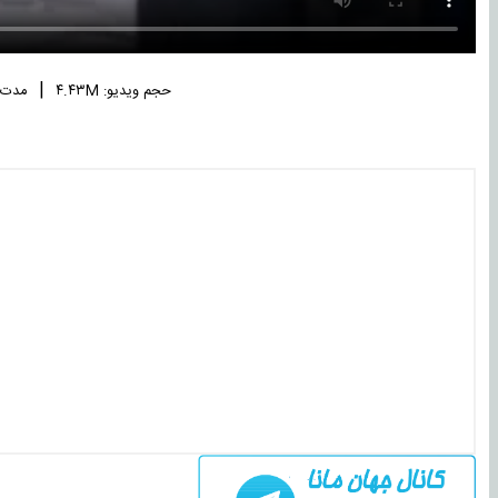
|
حجم ویدیو: ۴.۴۳M
مدت زما