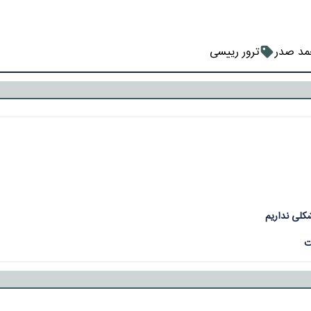
د صدر
ترور رییسی
شکلی نداریم
ت