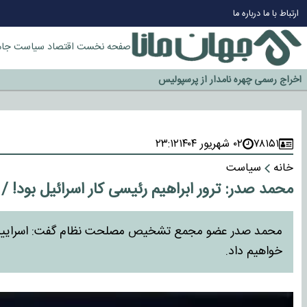
چرا طلا دوباره افزایشی شد؟
ارتباط با ما
درباره ما
گزینه جدایی اوسمار روی میز مدیران پرسپولیس
آیا رئیس جمهور آمریکا قانون را دور می‌زند؟
صفحه نخست
اقتصاد
سیاست
جام
اخراج رسمی چهره نامدار از پرسپولیس
سازمان اطلاعات سپاه: پروژه دولت ترامپ برای مهار چین، روسیه و اروپا شکست 
۷۸۱۵۱
۰۲ شهریور ۱۴۰۴
۲۳:۱۲
خانه
سیاست
محمد صدر: ترور ابراهیم رئیسی کار اسرائیل بود! / 
محمد صدر عضو مجمع تشخیص مصلحت نظام گفت: اسراییل با این
خواهیم داد.