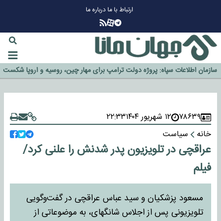
ارتباط با ما
درباره ما
چرا طلا دوباره افزایشی شد؟
گزینه جدایی اوسمار روی میز مدیران پرسپولیس
آیا رئیس جمهور آمریکا قانون را دور می‌زند؟
اخراج رسمی چهره نامدار از پرسپولیس
سازمان اطلاعات سپاه: پروژه دولت ترامپ برای مهار چین، روسیه و اروپا شکست
خورد
۷۸۶۳۹
۱۲ شهریور ۱۴۰۴
۲۲:۳۳
خانه
سیاست
عراقچی در تلویزیون پدر شدنش را علنی کرد/
فیلم
مسعود پزشکیان و سید عباس عراقچی در گفت‌وگویی
تلویزیونی پس از اجلاس شانگهای، به موضوعاتی از