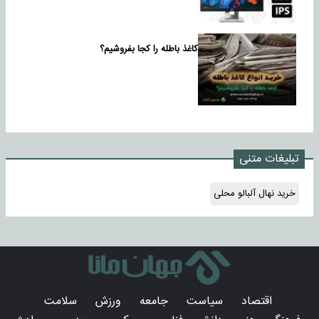
کاغذ باطله را کجا بفروشیم؟
تبلیغات متنی
خرید نهال آلبالو محلی
اقتصاد
سیاست
جامعه
ورزش
سلامت