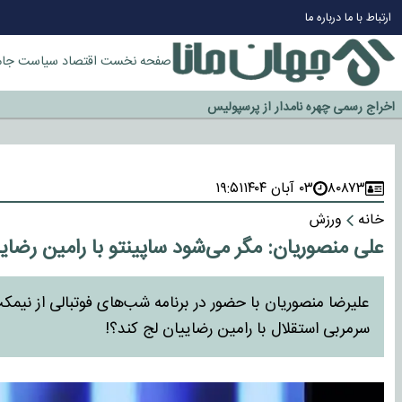
ارتباط با ما
درباره ما
چرا طلا دوباره افزایشی شد؟
گزینه جدایی اوسمار روی میز مدیران پرسپولیس
صفحه نخست
اقتصاد
سیاست
جام
آیا رئیس جمهور آمریکا قانون را دور می‌زند؟
اخراج رسمی چهره نامدار از پرسپولیس
سازمان اطلاعات سپاه: پروژه دولت ترامپ برای مهار چین، روسیه و اروپا شکست 
۸۰۸۷۳
۰۳ آبان ۱۴۰۴
۱۹:۵۱
خانه
ورزش
علی منصوریان: مگر می‌شود ساپینتو با رامین رضای
علیرضا منصوریان با حضور در برنامه شب‌های فوتبالی از نیم
سرمربی استقلال با رامین رضاییان لج کند؟!