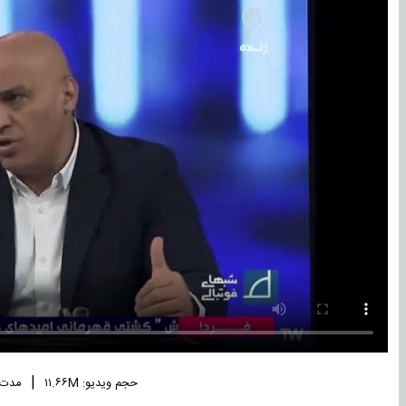
|
حجم ویدیو: ۱۱.۶۶M
مدت زما