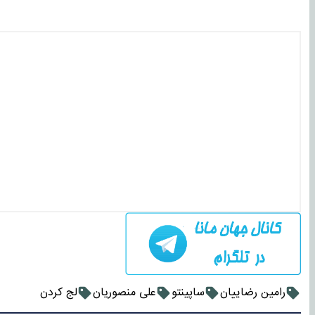
رامین رضاییان
ساپینتو
علی منصوریان
لج کردن