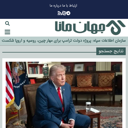
ارتباط با ما
درباره ما
چرا طلا دوباره افزایشی شد؟
گزینه جدایی اوسمار روی میز مدیران پرسپولیس
آیا رئیس جمهور آمریکا قانون را دور می‌زند؟
اخراج رسمی چهره نامدار از پرسپولیس
سازمان اطلاعات سپاه: پروژه دولت ترامپ برای مهار چین، روسیه و اروپا شکست
خورد
نتایج جستجو