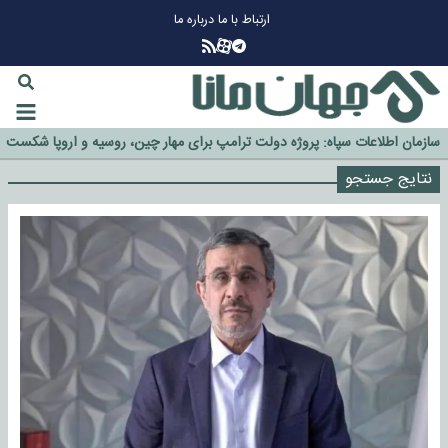
ارتباط با ما
درباره ما
چرا طلا دوباره افزایشی شد؟
گزینه جدایی اوسمار روی میز مدیران پرسپولیس
آیا رئیس جمهور آمریکا قانون را دور می‌زند؟
اخراج رسمی چهره نامدار از پرسپولیس
سازمان اطلاعات سپاه: پروژه دولت ترامپ برای مهار چین، روسیه و اروپا شکست
خورد
نتایج جستجو