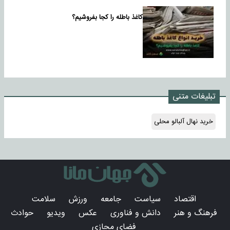
کاغذ باطله را کجا بفروشیم؟
تبلیغات متنی
خرید نهال آلبالو محلی
اقتصاد
سیاست
جامعه
ورزش
سلامت
فرهنگ و هنر
دانش و فناوری
عکس
ویدیو
حوادث
فضای مجازی