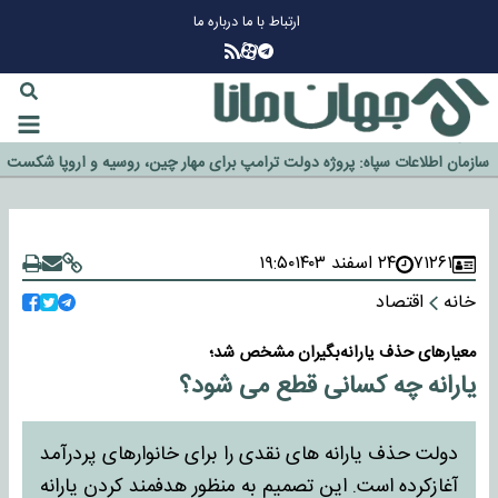
ارتباط با ما
درباره ما
چرا طلا دوباره افزایشی شد؟
گزینه جدایی اوسمار روی میز مدیران پرسپولیس
آیا رئیس جمهور آمریکا قانون را دور می‌زند؟
اخراج رسمی چهره نامدار از پرسپولیس
سازمان اطلاعات سپاه: پروژه دولت ترامپ برای مهار چین، روسیه و اروپا شکست
۷۱۲۶۱
۲۴ اسفند ۱۴۰۳
۱۹:۵۰
خورد
خانه
اقتصاد
معیارهای حذف یارانه‌بگیران مشخص شد؛
یارانه چه کسانی قطع می شود؟
دولت حذف یارانه های نقدی را برای خانوارهای پردرآمد
آغازکرده است. این تصمیم به منظور هدفمند کردن یارانه