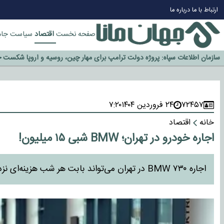
چرا طلا دوباره افزایشی شد؟
ارتباط با ما
درباره ما
گزینه جدایی اوسمار روی میز مدیران پرسپولیس
اقتصاد
صفحه نخست
سیاست
جام
آیا رئیس جمهور آمریکا قانون را دور می‌زند؟
اخراج رسمی چهره نامدار از پرسپولیس
سازمان اطلاعات سپاه: پروژه دولت ترامپ برای مهار چین، روسیه و اروپا شکست 
۷۲۴۵۷
۲۴ فروردین ۱۴۰۴
۷:۲۰
خانه
اقتصاد
اجاره خودرو در تهران؛ BMW شبی ۱۵ میلیون!
اجاره BMW ۷۳۰ در تهران می‌تواند بابت هر شب هزینه‌ای نزدیک ۱۵ میلیون تومان داشته باشد.