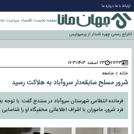
چرا طلا دوباره افزایشی شد؟
ارتباط با ما
درباره ما
گزینه جدایی اوسمار روی میز مدیران پرسپولیس
آیا رئیس جمهور آمریکا قانون را دور می‌زند؟
صفحه نخست
اقتصاد
سیاست
جام
اخراج رسمی چهره نامدار از پرسپولیس
سازمان اطلاعات سپاه: پروژه دولت ترامپ برای مهار چین، روسیه و اروپا شکست 
۷۱۲۲۳
۲۳ اسفند ۱۴۰۳
۱۷:۳۱
خانه
جامعه
شرور مسلح سابقه‌دار سروآباد به هلاکت رسید
فرمانده انتظامی شهرستان سروآباد در سنندج گفت: با توجه 
فرد شرور، ماموران با اشراف اطلاعاتی مخفیگاه او را شناسایی ک