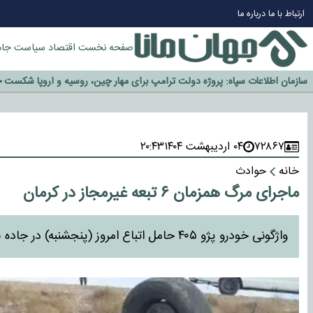
ارتباط با ما
درباره ما
صفحه نخست
اقتصاد
سیاست
جام
چرا طلا دوباره افزایشی شد؟
گزینه جدایی اوسمار روی میز مدیران پرسپولیس
آیا رئیس جمهور آمریکا قانون را دور می‌زند؟
اخراج رسمی چهره نامدار از پرسپولیس
۷۲۸۶۷
۰۴ اردیبهشت ۱۴۰۴
۲۰:۴۳
سازمان اطلاعات سپاه: پروژه دولت ترامپ برای مهار چین، روسیه و اروپا شکست 
خانه
حوادث
ماجرای مرگ همزمان ۶ تبعه غیرمجاز در کرمان
واژگونی خودرو پژو ۴۰۵ حامل اتباع امروز (پنجشنبه) در جاده باغین - بردسیر ۶ کشته و چهار مصدوم بر جای گذاشت.