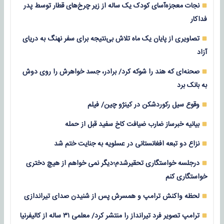
نجات معجزه‌آسای کودک یک ساله از زیر چرخ‌های قطار توسط پدر
فداکار
تصاویری از پایان یک ماه تلاش بی‌نتیجه برای سفر نهنگ به دریای
آزاد
صحنه‌ای که هند را شوکه کرد/ برادر، جسد خواهرش را روی دوش
به بانک برد
وقوع سیل رکوردشکن در کینژو چین/ فیلم
بیانیه خبرساز ضارب ضیافت کاخ سفید قبل از حمله
نزاع دو تبعه افغانستانی در عسلویه به جنایت ختم شد
درجلسه خواستگاری تحقیرشدم؛دیگر نمی خواهم از هیچ دختری
خواستگاری کنم
لحظه واکنش ترامپ و همسرش پس از شنیدن صدای تیراندازی
ترامپ تصویر فرد تیرانداز را منتشر کرد/ معلمی ۳۱ ساله از کالیفرنیا