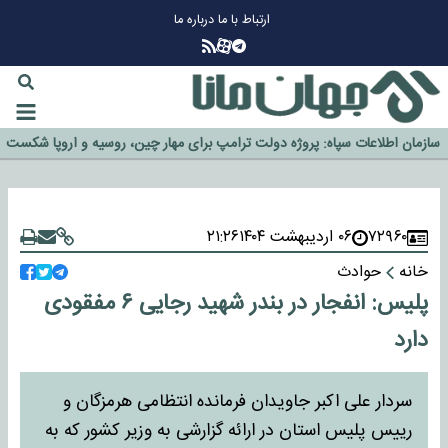
ارتباط با ما
درباره ما
چرا طلا دوباره افزایشی شد؟
گزینه جدایی اوسمار روی میز مدیران پرسپولیس
آیا رئیس جمهور آمریکا قانون را دور می‌زند؟
اخراج رسمی چهره نامدار از پرسپولیس
سازمان اطلاعات سپاه: پروژه دولت ترامپ برای مهار چین، روسیه و اروپا شکست
خورد
۷۲۹۶۰
۰۶ اردیبهشت ۱۴۰۴
۲۱:۲۶
خانه
حوادث
پلیس: انفجار در بندر شهید رجایی ۶ مفقودی
دارد
سردار علی اکبر جاویدان فرمانده انتظامی هرمزگان و
رییس پلیس استان در ارائه گزارشی به وزیر کشور که به