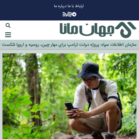
ارتباط با ما
درباره ما
چرا طلا دوباره افزایشی شد؟
گزینه جدایی اوسمار روی میز مدیران پرسپولیس
آیا رئیس جمهور آمریکا قانون را دور می‌زند؟
اخراج رسمی چهره نامدار از پرسپولیس
سازمان اطلاعات سپاه: پروژه دولت ترامپ برای مهار چین، روسیه و اروپا شکست
خورد