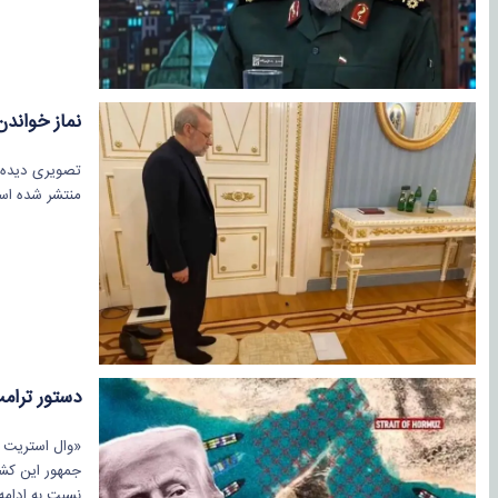
نماز خواند
تصویری دیده‌ن
منتشر شده اس
دستور ترام
«وال استریت ژ
جمهور این کشو
نسبت به ادامه