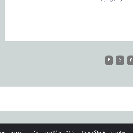
۶
۵
۴
سلامت
فرهنگ و هنر
دانش و فناوری
عکس
ویدیو
حوا