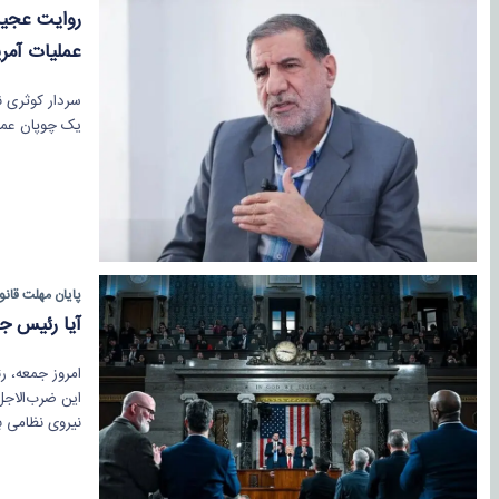
روایت عجیب
عملیات آمری
سردار کوثری ن
یک چوپان عملی
پایان مهلت قانو
آیا رئیس جم
امروز جمعه، ر
این ضرب‌الاجل
نیروی نظامی ب