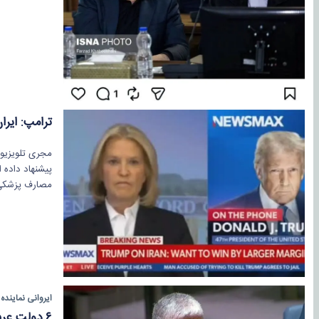
ترامپ: ایرا
مجری تلویزیون
پیشنهاد داده 
مصارف پزشکی ب
ایروانی نماینده 
۶ دولت عربی مکلف هستند خسارات ایران را جبران کنند