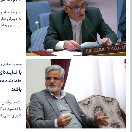
بی‌اساس و ادعا
محمود صادقی ح
با نماینده
«نماینده م
باشند
یک حقوقدان و 
یا تصمیمات کلا
شورای عالی ا