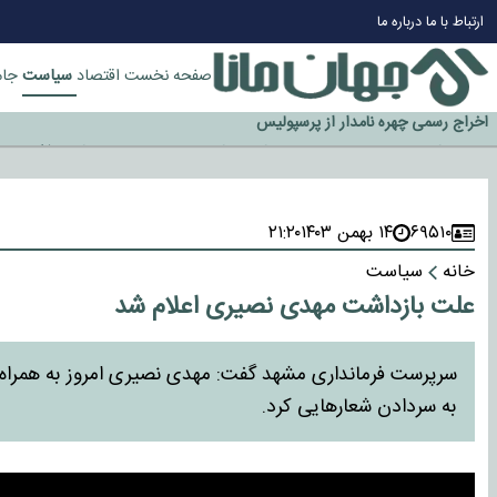
چرا طلا دوباره افزایشی شد؟
ارتباط با ما
درباره ما
گزینه جدایی اوسمار روی میز مدیران پرسپولیس
آیا رئیس جمهور آمریکا قانون را دور می‌زند؟
سیاست
صفحه نخست
اقتصاد
جام
اخراج رسمی چهره نامدار از پرسپولیس
سازمان اطلاعات سپاه: پروژه دولت ترامپ برای مهار چین، روسیه و اروپا شکست 
۶۹۵۱۰
۱۴ بهمن ۱۴۰۳
۲۱:۲۰
خانه
سیاست
علت بازداشت مهدی نصیری اعلام شد
سرپرست فرمانداری مشهد گفت: مهدی نصیری امروز به همراه چ
به سردادن شعارهایی کرد.