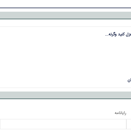
ل کنید وگرنه...
ن
رایانامه