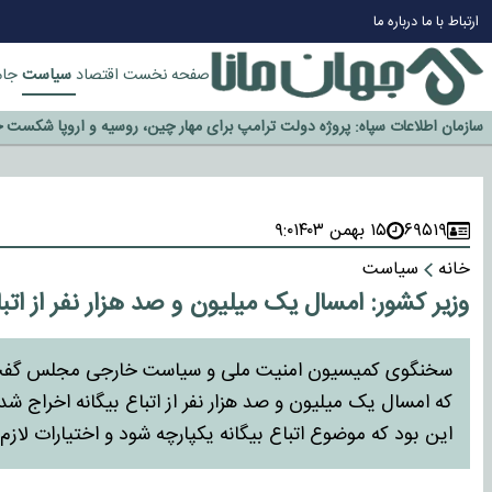
ارتباط با ما
درباره ما
چرا طلا دوباره افزایشی شد؟
گزینه جدایی اوسمار روی میز مدیران پرسپولیس
سیاست
صفحه نخست
اقتصاد
جام
آیا رئیس جمهور آمریکا قانون را دور می‌زند؟
اخراج رسمی چهره نامدار از پرسپولیس
سازمان اطلاعات سپاه: پروژه دولت ترامپ برای مهار چین، روسیه و اروپا شکست 
۶۹۵۱۹
۱۵ بهمن ۱۴۰۳
۹:۰
خانه
سیاست
وزیر کشور: امسال یک میلیون و صد هزار نفر از اتب
سخنگوی کمیسیون امنیت ملی و سیاست خارجی مجلس گفت: در
که امسال یک میلیون و صد هزار نفر از اتباع بیگانه اخراج شدن
این بود که موضوع اتباع بیگانه یکپارچه شود و اختیارات لازم 