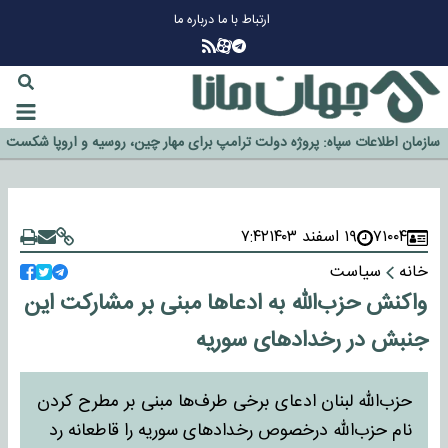
ارتباط با ما
درباره ما
چرا طلا دوباره افزایشی شد؟
گزینه جدایی اوسمار روی میز مدیران پرسپولیس
آیا رئیس جمهور آمریکا قانون را دور می‌زند؟
اخراج رسمی چهره نامدار از پرسپولیس
سازمان اطلاعات سپاه: پروژه دولت ترامپ برای مهار چین، روسیه و اروپا شکست
خورد
۷۱۰۰۴
۱۹ اسفند ۱۴۰۳
۷:۴۲
خانه
سیاست
واکنش حزب‌الله به ادعاها مبنی بر مشارکت این
جنبش در رخدادهای سوریه
حزب‌الله لبنان ادعای برخی طرف‌ها مبنی بر مطرح کردن
نام حزب‌الله درخصوص رخدادهای سوریه را قاطعانه رد