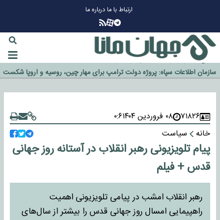
ارتباط با ما
درباره ما
چرا طلا دوباره افزایشی شد؟
گزینه جدایی اوسمار روی میز مدیران پرسپولیس
آیا رئیس جمهور آمریکا قانون را دور می‌زند؟
اخراج رسمی چهره نامدار از پرسپولیس
سازمان اطلاعات سپاه: پروژه دولت ترامپ برای مهار چین، روسیه و اروپا شکست
خورد
۷۱۸۲۶
۰۸ فروردین ۱۴۰۴
۰:۶
خانه
سیاست
پیام تلویزیونی رهبر انقلاب در آستانه روز جهانی
قدس + فیلم
رهبر انقلاب امشب در پیامی تلویزیونی اهمیت
راهپیمایی امسال روز جهانی قدس را بیشتر از سال‌های