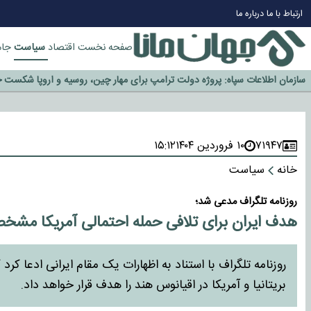
چرا طلا دوباره افزایشی شد؟
ارتباط با ما
درباره ما
گزینه جدایی اوسمار روی میز مدیران پرسپولیس
سیاست
صفحه نخست
اقتصاد
جام
آیا رئیس جمهور آمریکا قانون را دور می‌زند؟
اخراج رسمی چهره نامدار از پرسپولیس
سازمان اطلاعات سپاه: پروژه دولت ترامپ برای مهار چین، روسیه و اروپا شکست 
۷۱۹۴۷
۱۰ فروردین ۱۴۰۴
۱۵:۱۲
خانه
سیاست
روزنامه تلگراف مدعی شد؛
هدف ایران برای تلافی حمله احتمالی آمریکا مش
روزنامه تلگراف با استناد به اظهارات یک مقام ایرانی ادعا کر
بریتانیا و آمریکا در اقیانوس هند را هدف قرار خواهد داد.