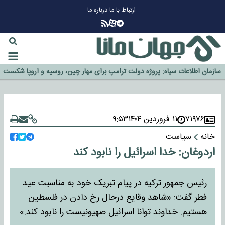
ارتباط با ما
درباره ما
چرا طلا دوباره افزایشی شد؟
گزینه جدایی اوسمار روی میز مدیران پرسپولیس
آیا رئیس جمهور آمریکا قانون را دور می‌زند؟
اخراج رسمی چهره نامدار از پرسپولیس
سازمان اطلاعات سپاه: پروژه دولت ترامپ برای مهار چین، روسیه و اروپا شکست
خورد
۷۱۹۷۶
۱۱ فروردین ۱۴۰۴
۹:۵۳
خانه
سیاست
اردوغان: خدا اسرائیل را نابود کند
رئیس جمهور ترکیه در پیام تبریک خود به مناسبت عید
فطر گفت: «شاهد وقایع درحال رخ دادن در فلسطین
هستیم. خداوند توانا اسرائیل صهیونیست را نابود کند.»