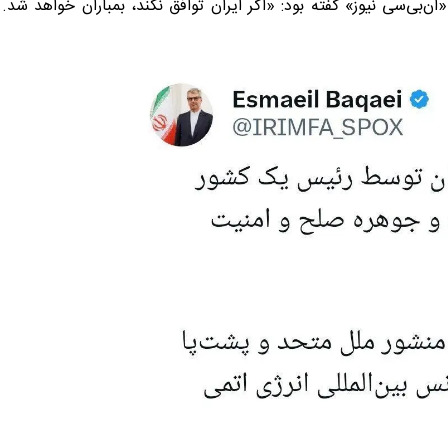
 تلفنی با شبکه «ان‌بی‌سی نیوز» گفته بود: «اگر ایران توافق نکند، بمباران خواهد شد.