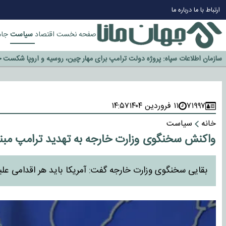
چرا طلا دوباره افزایشی شد؟
ارتباط با ما
درباره ما
گزینه جدایی اوسمار روی میز مدیران پرسپولیس
آیا رئیس جمهور آمریکا قانون را دور می‌زند؟
سیاست
صفحه نخست
اقتصاد
جام
اخراج رسمی چهره نامدار از پرسپولیس
سازمان اطلاعات سپاه: پروژه دولت ترامپ برای مهار چین، روسیه و اروپا شکست 
۷۱۹۹۷
۱۱ فروردین ۱۴۰۴
۱۴:۵۷
خانه
سیاست
واکنش سخنگوی وزارت خارجه به تهدید ترامپ مبنی 
بقایی سخنگوی وزارت خارجه گفت: آمریکا باید هر اقدامی علیه ا