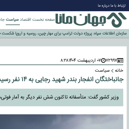
چرا طلا دوباره افزایشی شد؟
ارتباط با ما
درباره ما
گزینه جدایی اوسمار روی میز مدیران پرسپولیس
آیا رئیس جمهور آمریکا قانون را دور می‌زند؟
سیاست
صفحه نخست
اقتصاد
جام
اخراج رسمی چهره نامدار از پرسپولیس
سازمان اطلاعات سپاه: پروژه دولت ترامپ برای مهار چین، روسیه و اروپا شکست 
۷۲۹۹۷
۰۷ اردیبهشت ۱۴۰۴
۸:۲۸
خانه
سیاست
جانباختگان انفجار بندر شهید رجایی به ۱۴ نفر رسید/ دستور ازسرگیری فعالیت بندر صادر شد
وزیر کشور گفت: متأسفانه تاکنون شش نفر دیگر به آمار فوتی‌ها افزوده 