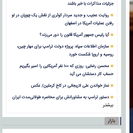
جزئیات مذاکرات با خبر باشند
روایت عجیب و جدید سردار کوثری از نقش یک چوپان در لو
رفتن عملیات آمریکا در اصفهان
آیا رئیس جمهور آمریکا قانون را دور می‌زند؟
سازمان اطلاعات سپاه: پروژه دولت ترامپ برای مهار چین،
روسیه و اروپا شکست خورد
محسن رضایی: روزی که ۱۰۰ نفر آمریکایی را اسیر بگیریم
حساب کار دستشان می آید
نماز خواندن علی لاریجانی در کاخ کرملین/ عکس
دستور ترامپ به مشاورانش برای محاصره طولانی‌مدت ایران
بیشتر
بازار