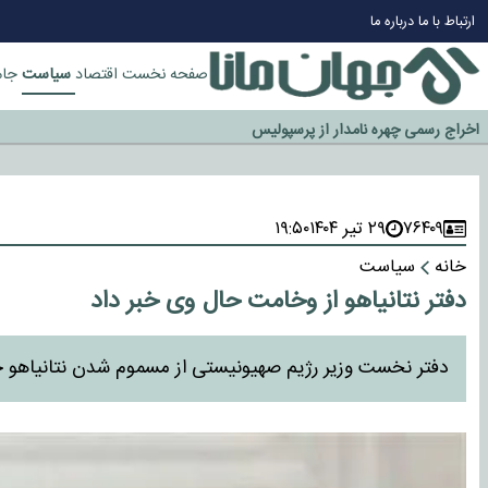
چرا طلا دوباره افزایشی شد؟
ارتباط با ما
درباره ما
گزینه جدایی اوسمار روی میز مدیران پرسپولیس
سیاست
صفحه نخست
اقتصاد
جام
آیا رئیس جمهور آمریکا قانون را دور می‌زند؟
اخراج رسمی چهره نامدار از پرسپولیس
سازمان اطلاعات سپاه: پروژه دولت ترامپ برای مهار چین، روسیه و اروپا شکست 
۷۶۴۰۹
۲۹ تیر ۱۴۰۴
۱۹:۵۰
خانه
سیاست
دفتر نتانیاهو از وخامت حال وی خبر داد
دفتر نخست وزیر رژیم صهیونیستی از مسموم شدن نتانیاهو خب