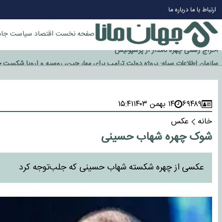
چرا طلا دوباره افزایشی شد؟
ارتباط با ما
درباره ما
گزینه جدایی اوسمار روی میز مدیران پرسپولیس
آیا رئیس جمهور آمریکا قانون را دور می‌زند؟
صفحه نخست
اقتصاد
سیاست
جام
اخراج رسمی چهره نامدار از پرسپولیس
سازمان اطلاعات سپاه: پروژه دولت ترامپ برای مهار چین، روسیه و اروپا شکست 
۶۹۴۸۹
۱۴ بهمن ۱۴۰۳
۱۵:۴۱
خانه
عکس
شوک چهره شهاب حسینی
عکسی از چهره شکسته شهاب حسینی که جلب‌توجه کرد