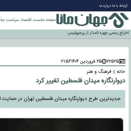
چرا طلا دوباره افزایشی شد؟
ارتباط با ما
درباره ما
گزینه جدایی اوسمار روی میز مدیران پرسپولیس
آیا رئیس جمهور آمریکا قانون را دور می‌زند؟
صفحه نخست
اقتصاد
سیاست
جام
اخراج رسمی چهره نامدار از پرسپولیس
سازمان اطلاعات سپاه: پروژه دولت ترامپ برای مهار چین، روسیه و اروپا شکست 
۷۲۵۲۵
۲۵ فروردین ۱۴۰۴
۲۱:۵۶
خانه
فرهنگ و هنر
دیوارنگاره میدان فلسطین تغییر کرد
جدیدترین طرح دیوارنگاره میدان فلسطین تهران در حمایت ا