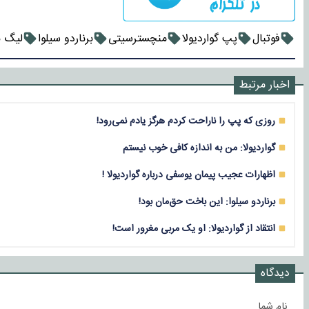
فوتبال
پپ گواردیولا
منچسترسیتی
برناردو سیلوا
لیگ ب
اخبار مرتبط
روزی که پپ را ناراحت کردم هرگز یادم نمی‌رود!‌
گواردیولا: من به اندازه کافی خوب نیستم
اظهارات عجیب پیمان یوسفی درباره گواردیولا !
برناردو سیلوا: این باخت حق‌مان بود!
انتقاد از گواردیولا: او یک مربی مغرور است!
دیدگاه
نام شما