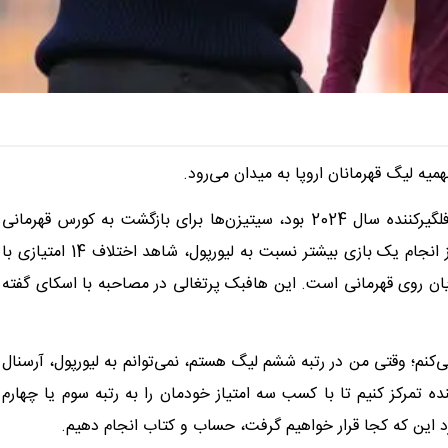
ه لیگ قهرمانان اروپا به میدان می‌رود.
پس از افت منچسترسیتی و پپ گواردیولا که یکی از اتفاقات غافلگیرکننده سال 2024 بود، سیتیزن‌ها برای بازگشت به کورس قهرمانی
لیگ برتر به یک معجزه احتیاج دارند. آن‌ها در حال حاضر پس از انجام یک بازی بیشتر نسبت به لیورپول، شاهد اختلاف 14 امتیازی با
یان روی قهرمانی است. این هافبک پرتغالی در مصاحبه با اسکای گفته
کنم؛ وقتی من در رتبه ششم لیگ هستم، نمی‌توانم به لیورپول، آرسنال
ه تمرکز کنیم تا با کسب سه امتیاز خودمان را به رتبه سوم یا چهارم