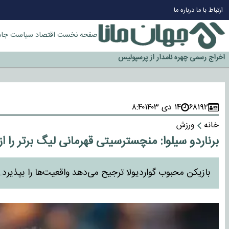
چرا طلا دوباره افزایشی شد؟
ارتباط با ما
درباره ما
گزینه جدایی اوسمار روی میز مدیران پرسپولیس
آیا رئیس جمهور آمریکا قانون را دور می‌زند؟
صفحه نخست
اقتصاد
سیاست
جام
اخراج رسمی چهره نامدار از پرسپولیس
سازمان اطلاعات سپاه: پروژه دولت ترامپ برای مهار چین، روسیه و اروپا شکست 
۶۸۱۹۲
۱۴ دی ۱۴۰۳
۸:۴۰
خانه
ورزش
برناردو سیلوا: منچسترسیتی قهرمانی لیگ برتر را 
بازیکن محبوب گواردیولا ترجیح می‌دهد واقعیت‌ها را بپذیرد.