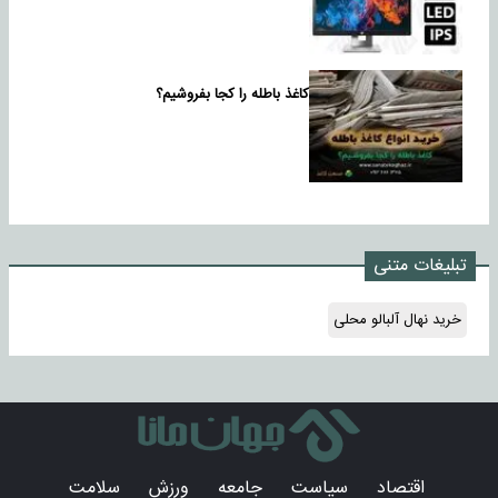
کاغذ باطله را کجا بفروشیم؟
تبلیغات متنی
خرید نهال آلبالو محلی
اقتصاد
سیاست
جامعه
ورزش
سلامت