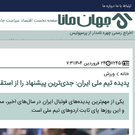
چرا طلا دوباره افزایشی شد؟
ارتباط با ما
درباره ما
گزینه جدایی اوسمار روی میز مدیران پرسپولیس
آیا رئیس جمهور آمریکا قانون را دور می‌زند؟
صفحه نخست
اقتصاد
سیاست
جام
اخراج رسمی چهره نامدار از پرسپولیس
سازمان اطلاعات سپاه: پروژه دولت ترامپ برای مهار چین، روسیه و اروپا شکست 
۷۲۴۵۱
۲۴ فروردین ۱۴۰۴
۷:۳۱
خانه
ورزش
پدیده تیم ملی ایران: جدی‌ترین پیشنهاد را از استق
یکی از مهم‌ترین پدیده‌های فوتبال ایران در سال‌های اخیر،
و این روزها پای ثابت اردوهای تیم ملی است.