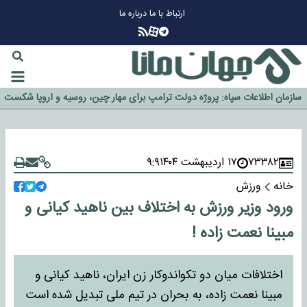
ارتباط با ما
درباره ما
چرا طلا دوباره افزایشی شد؟
گزینه جدایی اوسمار روی میز مدیران پرسپولیس
آیا رئیس جمهور آمریکا قانون را دور می‌زند؟
اخراج رسمی چهره نامدار از پرسپولیس
سازمان اطلاعات سپاه: پروژه دولت ترامپ برای مهار چین، روسیه و اروپا شکست
خورد
۷۳۳۸۲
۱۷ اردیبهشت ۱۴۰۴
۹:۹
خانه
ورزش
ورود وزیر ورزش به اختلاف بین ناهید کیانی و
مبینا نعمت زاده !
اختلافات میان دو تکواندوکار زن ایران، ناهید کیانی و
مبینا نعمت‌ زاده، به بحران در تیم ملی تبدیل شده است