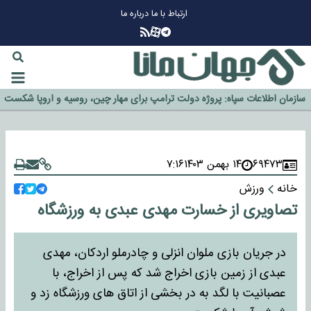
ارتباط با ما
درباره ما
چرا طلا دوباره افزایشی شد؟
گزینه جدایی اوسمار روی میز مدیران پرسپولیس
آیا رئیس جمهور آمریکا قانون را دور می‌زند؟
اخراج رسمی چهره نامدار از پرسپولیس
سازمان اطلاعات سپاه: پروژه دولت ترامپ برای مهار چین، روسیه و اروپا شکست
خورد
۶۹۴۷۳
۱۴ بهمن ۱۴۰۳
۷:۱۶
خانه
ورزش
تصاویری از خسارت مهدی عبدی به ورزشگاه
در جریان بازی ملوان انزلی و چادرملو اردکان، مهدی
عبدی از زمین بازی اخراج شد که پس از اخراج، با
عصبانیت با لگد به در بخشی از اتاق های ورزشگاه زد و