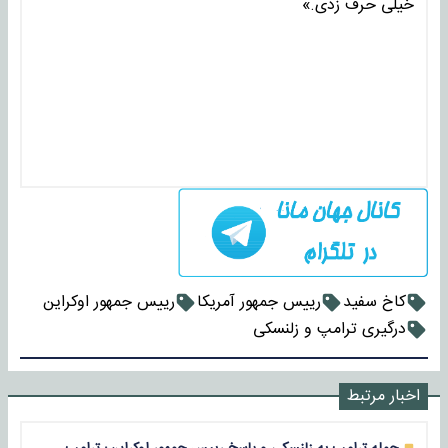
خیلی حرف زدی.»
کاخ سفید
رییس جمهور آمریکا
رییس جمهور اوکراین
درگیری ترامپ و زلنسکی
اخبار مرتبط