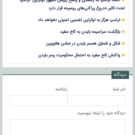
حمله ترامپ به زلنسکی و پاسخ رییس جمهور اوکراین: ترامپ
تحت تاثیر «دروغ پراکنی‌های روسیه» قرار دارد
ترامپ هرگز به اوکراین تضمین امنیتی نخواهد داد
بازگشت سراسیمه بایدن به کاخ سفید
شکل و شمایل همسر بایدن در جشن هالووین
واکنش کاخ سفید به احتمال محکومیت پسر بایدن
دیدگاه
نام شما
رایانامه
دیدگاه خود را اینجا بنویسید: