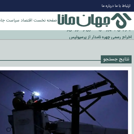
ارتباط با ما
درباره ما
صفحه نخست
اقتصاد
سیاست
جام
چرا طلا دوباره افزایشی شد؟
گزینه جدایی اوسمار روی میز مدیران پرسپولیس
آیا رئیس جمهور آمریکا قانون را دور می‌زند؟
نتایج جستجو
اخراج رسمی چهره نامدار از پرسپولیس
سازمان اطلاعات سپاه: پروژه دولت ترامپ برای مهار چین، روسیه و اروپا شکست 